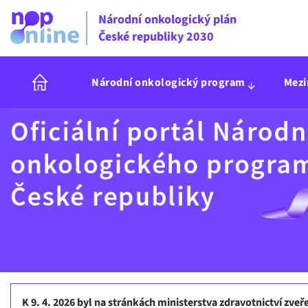
Národní onkologický plán
České republiky 2030
Národní onkologický program
Mezi
K 9. 4. 2026 byl na stránkách ministerstva zdravotnictví zve