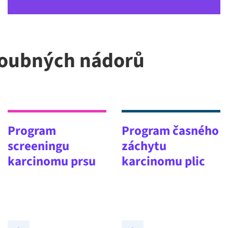
houbných nádorů
Program
Program časného
screeningu
záchytu
karcinomu prsu
karcinomu plic