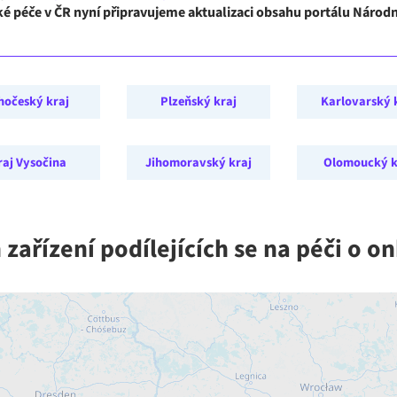
ké péče v ČR nyní připravujeme aktualizaci obsahu portálu Náro
hočeský kraj
Plzeňský kraj
Karlovarský 
raj Vysočina
Jihomoravský kraj
Olomoucký k
zařízení podílejících se na péči o o