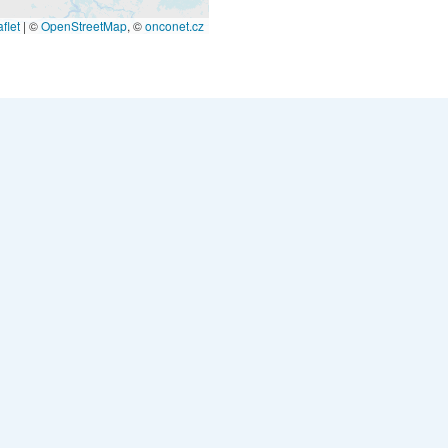
flet
|
©
OpenStreetMap
, ©
onconet.cz