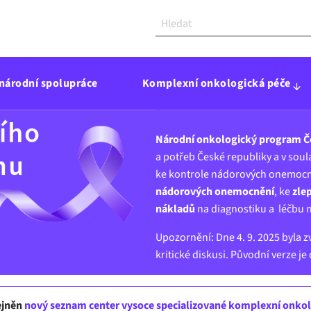
národní spolupráce
Komplexní onkologická péče
Národní onkologický program Č
a potřeb České republiky a v sou
ke kontrole nádorových onemocně
nádorových onemocnění
, ke
zle
nákladů
na diagnostiku a léčbu 
Upozornění: Dne 4. 9. 2025 byla 
kritické diskusi. Původní verze j
řejněn
nový seznam center vysoce specializované komplexní onkolo