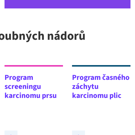
houbných nádorů
Program
Program časného
screeningu
záchytu
karcinomu prsu
karcinomu plic