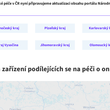
ké péče v ČR nyní připravujeme aktualizaci obsahu portálu Náro
hočeský kraj
Plzeňský kraj
Karlovarský 
raj Vysočina
Jihomoravský kraj
Olomoucký k
zařízení podílejících se na péči o o