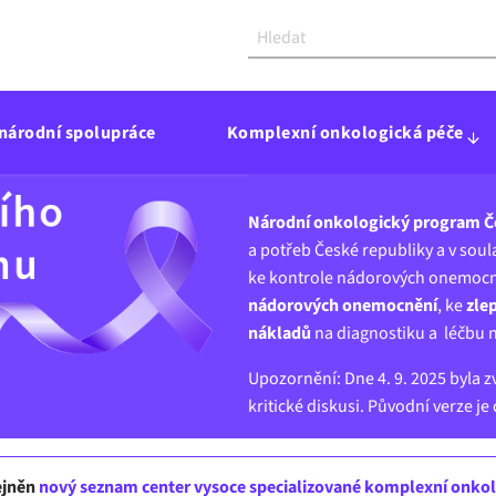
národní spolupráce
Komplexní onkologická péče
Národní onkologický program Č
a potřeb České republiky a v sou
ke kontrole nádorových onemocně
nádorových onemocnění
, ke
zle
nákladů
na diagnostiku a léčbu 
Upozornění: Dne 4. 9. 2025 byla 
kritické diskusi. Původní verze j
řejněn
nový seznam center vysoce specializované komplexní onkolo