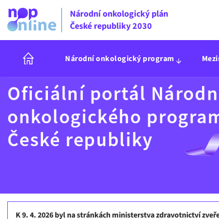
Národní onkologický plán
České republiky 2030
Národní onkologický program
Mezi
K 9. 4. 2026 byl na stránkách ministerstva zdravotnictví zve