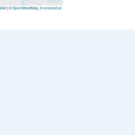
flet
|
©
OpenStreetMap
, ©
onconet.cz