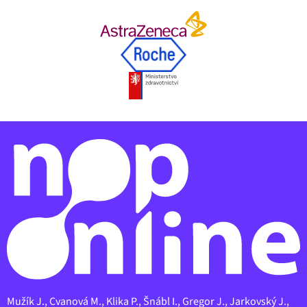
Mužík J., Cvanová M., Klika P., Šnábl I., Gregor J., Jarkovský J.,