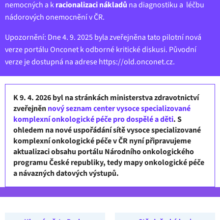
nemocných a k
racionalizaci nákladů
na diagnostiku a léčbu
nádorových onemocnění v ČR.
Upozornění: Dne 4. 9. 2025 byla zveřejněna tato pilotní nová
verze portálu Onconet k odborné kritické diskusi. Původní
verze je dostupná na adrese
https://old.onconet.cz
.
K 9. 4. 2026 byl na stránkách ministerstva zdravotnictví
zveřejněn
nový seznam center vysoce specializované
komplexní onkologické péče pro dospělé a děti
. S
ohledem na nové uspořádání sítě vysoce specializované
komplexní onkologické péče v ČR nyní připravujeme
aktualizaci obsahu portálu Národního onkologického
programu České republiky, tedy mapy onkologické péče
a návazných datových výstupů.