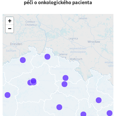
péči o onkologického pacienta
+
−