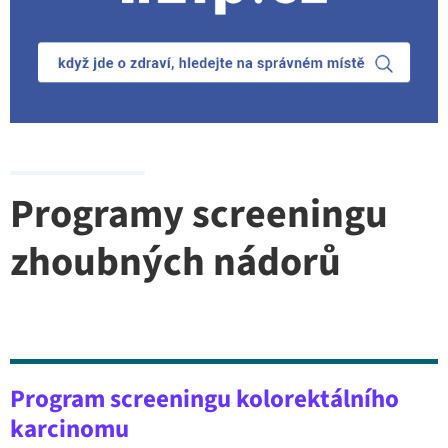
Programy screeningu
zhoubných nádorů
Program screeningu kolorektálního
karcinomu