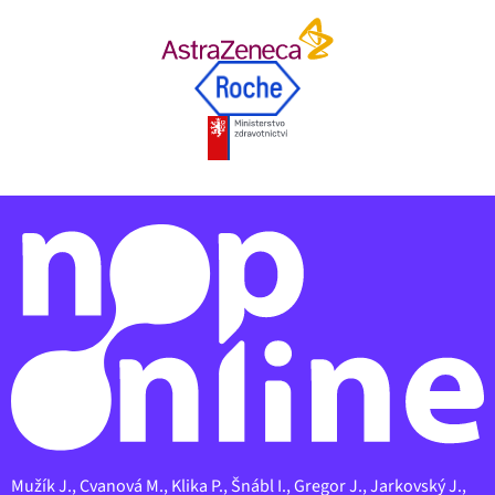
Mužík J., Cvanová M., Klika P., Šnábl I., Gregor J., Jarkovský J.,