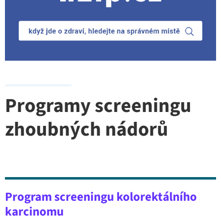
Programy screeningu
zhoubných nádorů
Program screeningu kolorektálního
karcinomu