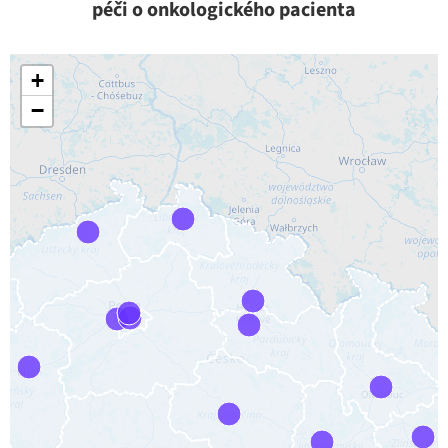
péči o onkologického pacienta
+
−