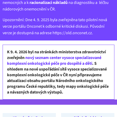
nemocných a k
racionalizaci nákladů
na diagnostiku a léčbu
nádorových onemocnění v ČR.
Upozornění: Dne 4. 9. 2025 byla zveřejněna tato pilotní nová
verze portálu Onconet k odborné kritické diskusi. Původní
verze je dostupná na adrese
https://old.onconet.cz
.
K 9. 4. 2026 byl na stránkách ministerstva zdravotnictví
zveřejněn
nový seznam center vysoce specializované
komplexní onkologické péče pro dospělé a děti
. S
ohledem na nové uspořádání sítě vysoce specializované
komplexní onkologické péče v ČR nyní připravujeme
aktualizaci obsahu portálu Národního onkologického
programu České republiky, tedy mapy onkologické péče
a návazných datových výstupů.