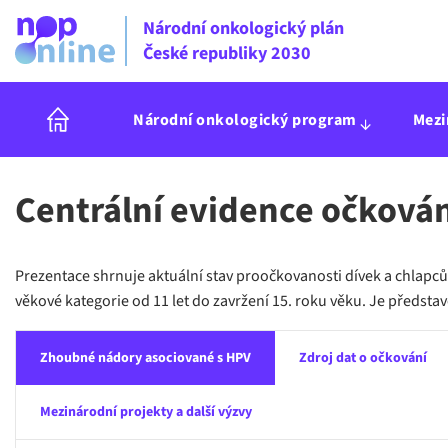
Národní onkologický plán
České republiky 2030
Národní onkologický program
Mezi
Centrální evidence očkování
Prezentace shrnuje aktuální stav proočkovanosti dívek a chlapců 
věkové kategorie od 11 let do zavržení 15. roku věku. Je předsta
Zhoubné nádory asociované s HPV
Zdroj dat o očkování
Mezinárodní projekty a další výzvy