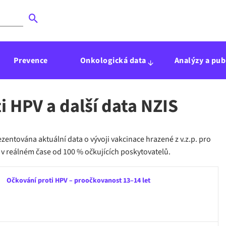
Prevence
Onkologická data
Analýzy a pub
i HPV a další data NZIS
entována aktuální data o vývoji vakcinace hrazené z v.z.p. pro
i v reálném čase od 100 % očkujících poskytovatelů.
Očkování proti HPV – proočkovanost 13–14 let