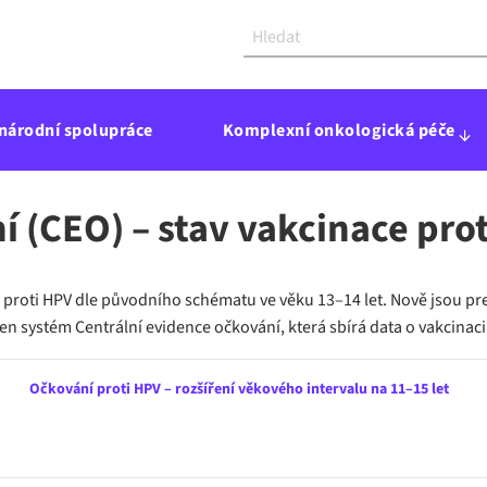
národní spolupráce
Komplexní onkologická péče
 (CEO) – stav vakcinace prot
proti HPV dle původního schématu ve věku 13–14 let. Nově jsou prez
ven systém Centrální evidence očkování, která sbírá data o vakcinac
Očkování proti HPV – rozšíření věkového intervalu na 11–15 let