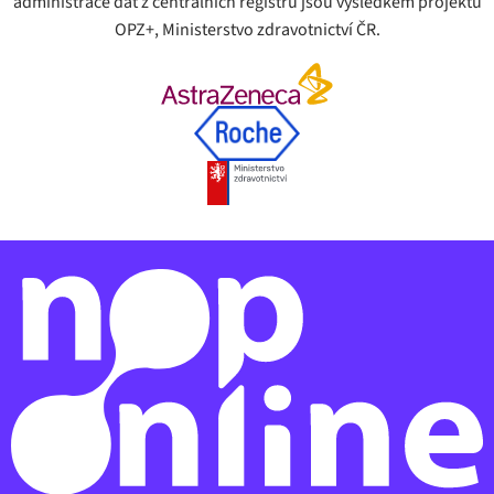
administrace dat z centrálních registrů jsou výsledkem projektů
OPZ+, Ministerstvo zdravotnictví ČR.