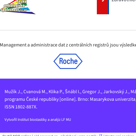
nagement a administrace dat z centrálních registrů jsou výsledke
Mužík J., Cvanová M., Klika P., Šnábl I., Gregor J., Jarkovský J.
programu České republiky [online]. Brno: Masarykova univerzita,
ISSN 1802-887X.
Vytvořil
Institut biostastiky a analýz LF MU