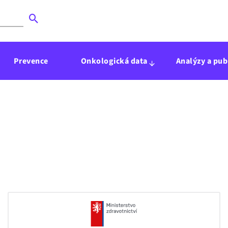
Prevence
Onkologická data
Analýzy a pub