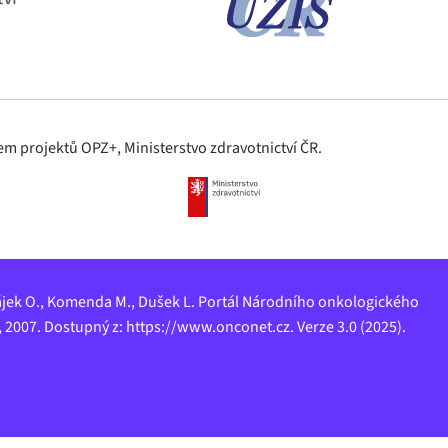
m projektů OPZ+, Ministerstvo zdravotnictví ČR.
, Májek O., Komenda M., Dušek L. Portál Národního onkologického
 2007. Dostupný z: https://www.onconet.cz. Verze 3.0 (2025).