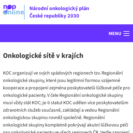
Národní onkologický plán
České republiky 2030
MENU
Onkologické sítě v krajích
KOC organizují ve svých spádových regionech tzv. Regionální
onkologické skupiny, které jsou legitimní formou vzájemné
kooperace a propojení zejména poskytovatelů lůžkové péče pro
onkologické pacienty. V čele Regionální onkologické skupiny
musí vždy stát KOC; je-li statut KOC udělen více poskytovatelům
zdravotních služeb současně, zakládají a vedou Regionální
onkologickou skupinu rovněž společně. Regionální
onkologické skupiny kompletně pokrývají akutní lůžkovou péči
pro onkologické pacienty ve všech regionech ČR. Vedle zapojení