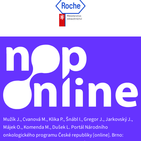
Mužík J., Cvanová M., Klika P., Šnábl I., Gregor J., Jarkovský J.,
Májek O., Komenda M., Dušek L. Portál Národního
onkologického programu České republiky [online]. Brno: