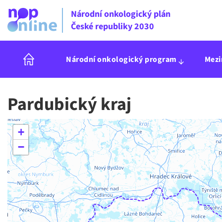
Národní onkologický plán
České republiky 2030
Národní onkologický program
Mezi
Pardubický kraj
+
−