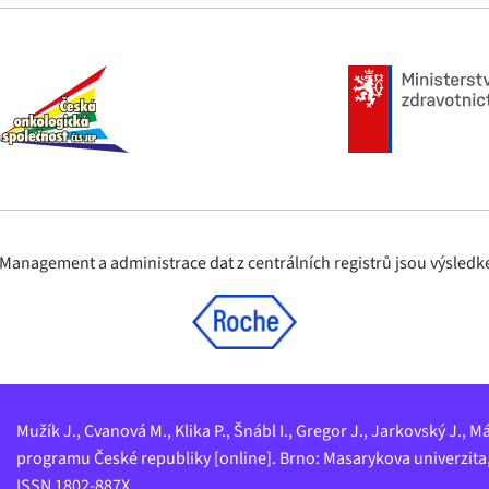
nagement a administrace dat z centrálních registrů jsou výsledke
Mužík J., Cvanová M., Klika P., Šnábl I., Gregor J., Jarkovský J.
programu České republiky [online]. Brno: Masarykova univerzita,
ISSN 1802-887X.