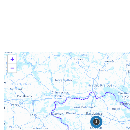
+
−
2