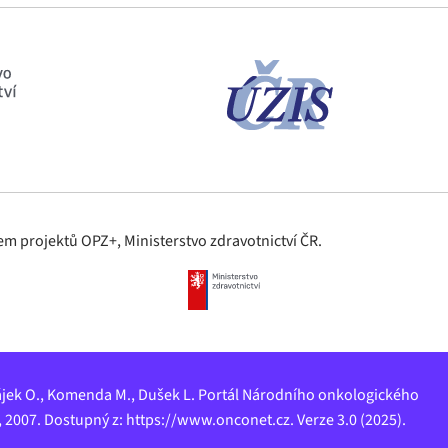
m projektů OPZ+, Ministerstvo zdravotnictví ČR.
, Májek O., Komenda M., Dušek L. Portál Národního onkologického
 2007. Dostupný z: https://www.onconet.cz. Verze 3.0 (2025).