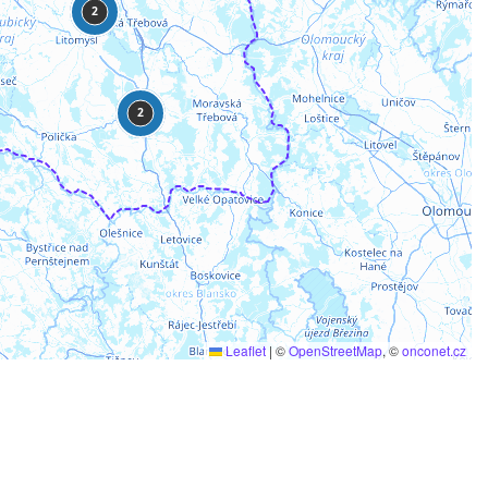
2
2
Leaflet
|
©
OpenStreetMap
, ©
onconet.cz