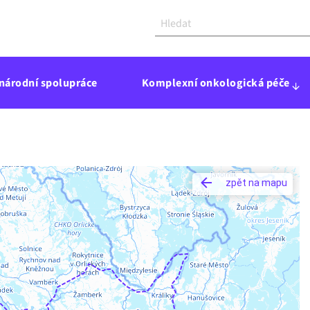
národní spolupráce
Komplexní onkologická péče
zpět na mapu