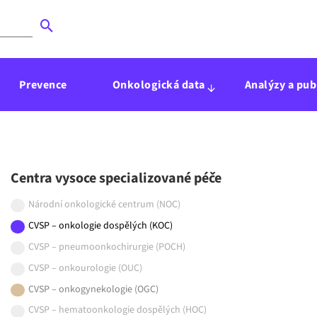
Prevence
Onkologická data
Analýzy a pub
Centra vysoce specializované péče
Národní onkologické centrum (NOC)
CVSP – onkologie dospělých (KOC)
CVSP – pneumoonkochirurgie (POCH)
CVSP – onkourologie (OUC)
CVSP – onkogynekologie (OGC)
CVSP – hematoonkologie dospělých (HOC)