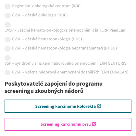
Regionální onkologické centrum (ROC)
CVSP – dětská onkologie (DOC)
CVSP – vzácná hemato-onkologcká onemocnění dětí (ERN PaedCan)
CVSP – dětská hematoonkologie (DHC)
CVSP – dětská hematoonkologie bez transplantací (DHOC)
VSP – syndromy s rizikem nádorového onemocnění (ERN GENTURIS)
CVSP – vzácná nádorová onemocnění dospělých (ERN EURACAN)
Poskytovatelé zapojení do programu
screeningu zkoubných nádorů
Screening karcinomu kolorekta
Screening karcinomu prsu