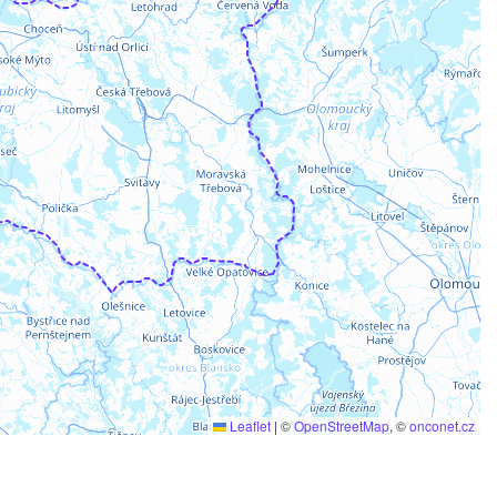
Leaflet
|
©
OpenStreetMap
, ©
onconet.cz