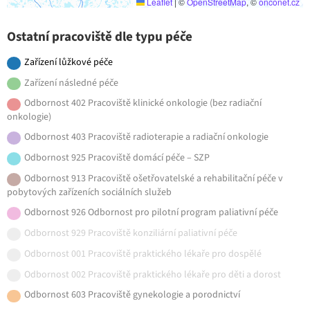
Leaflet
|
©
OpenStreetMap
, ©
onconet.cz
Ostatní pracoviště dle typu péče
Zařízení lůžkové péče
Zařízení následné péče
Odbornost 402 Pracoviště klinické onkologie (bez radiační
onkologie)
Odbornost 403 Pracoviště radioterapie a radiační onkologie
Odbornost 925 Pracoviště domácí péče – SZP
Odbornost 913 Pracoviště ošetřovatelské a rehabilitační péče v
pobytových zařízeních sociálních služeb
Odbornost 926 Odbornost pro pilotní program paliativní péče
Odbornost 929 Pracoviště konziliární paliativní péče
Odbornost 001 Pracoviště praktického lékaře pro dospělé
Odbornost 002 Pracoviště praktického lékaře pro děti a dorost
Odbornost 603 Pracoviště gynekologie a porodnictví