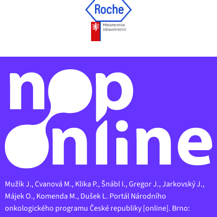
Mužík J., Cvanová M., Klika P., Šnábl I., Gregor J., Jarkovský J.,
Májek O., Komenda M., Dušek L. Portál Národního
onkologického programu České republiky [online]. Brno: