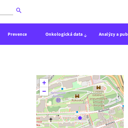
Prevence
Onkologická data
Analýzy a pub
+
−