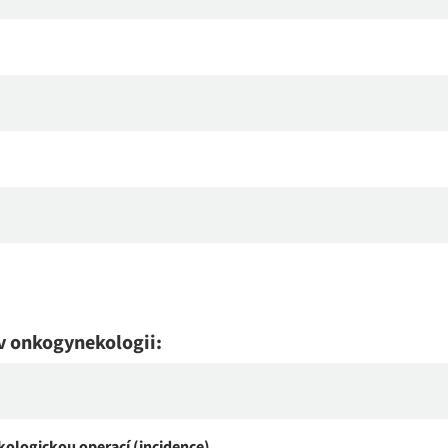
v onkogynekologii:
ologickou operací (incidence)