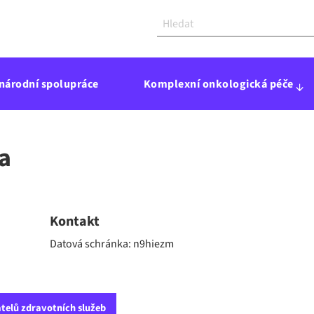
národní spolupráce
Komplexní onkologická péče
a
Kontakt
Datová schránka: n9hiezm
telů zdravotních služeb