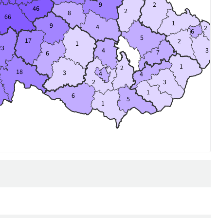
2
9
46
2
8
66
1
9
4
2
6
5
17
2
1
23
4
3
7
6
1
2
18
3
4
4
2
3
1
6
5
1