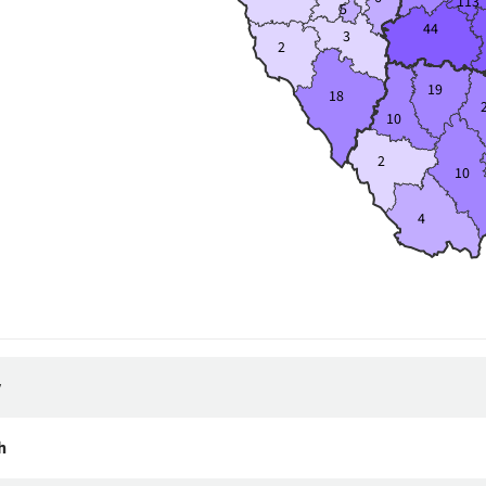
113
5
44
3
2
19
18
10
2
10
4
y
h