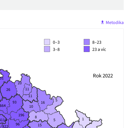
Metodika
0–3
8–23
3–8
23 a víc
Rok 2022
31
20
11
26
11
5
93
16
664
10
196
8
1
5
4114
96
15
822