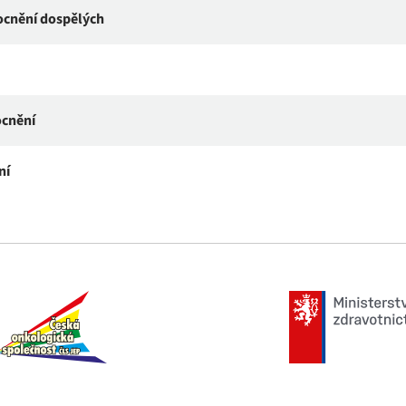
ocnění dospělých
ocnění
ní