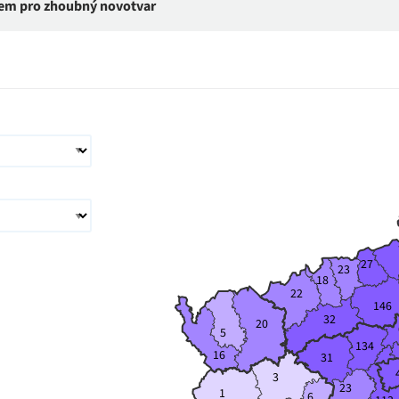
onem pro zhoubný novotvar
27
23
18
22
146
32
20
5
134
16
31
3
23
1
6