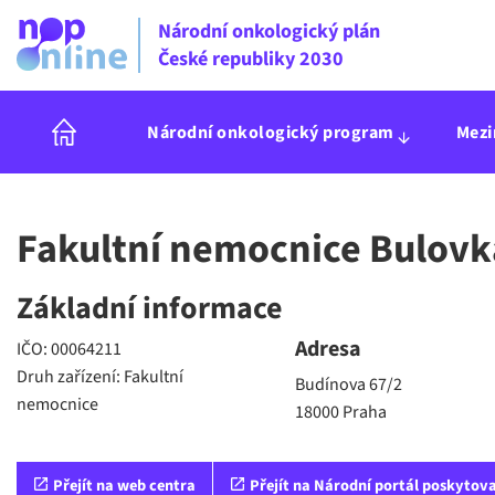
Národní onkologický plán
České republiky 2030
Národní onkologický program
Mezi
Fakultní nemocnice Bulovk
Základní informace
Adresa
IČO: 00064211
Druh zařízení: Fakultní
Budínova 67/2
nemocnice
18000 Praha
Přejít na web centra
Přejít na Národní portál poskytova