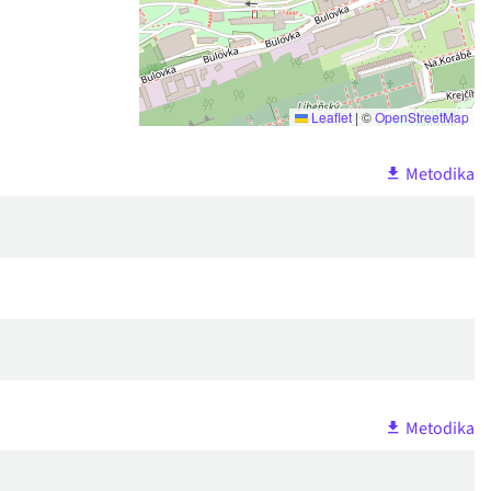
Leaflet
|
©
OpenStreetMap
Metodika
Metodika