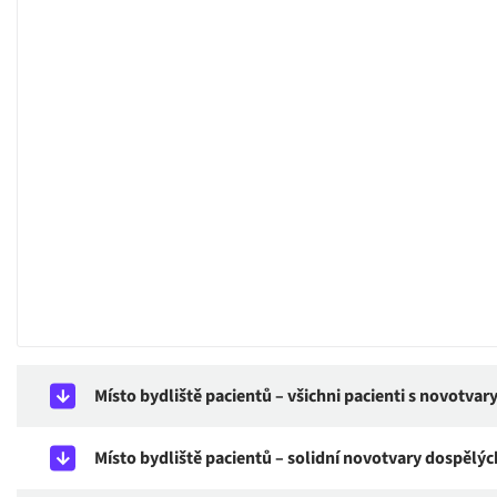
Místo bydliště pacientů – všichni pacienti s novotvar
Místo bydliště pacientů – solidní novotvary dospělýc