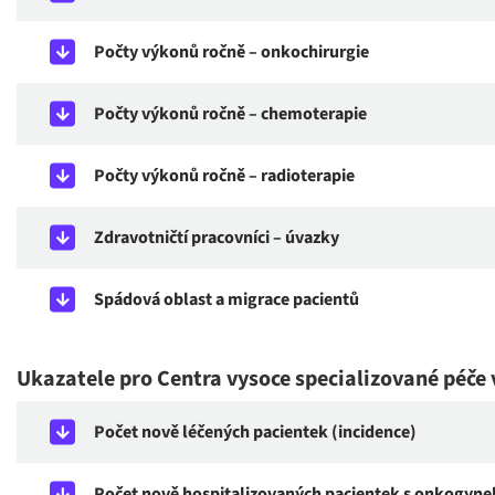
Počty výkonů ročně – onkochirurgie
Počty výkonů ročně – chemoterapie
Počty výkonů ročně – radioterapie
Zdravotničtí pracovníci – úvazky
Spádová oblast a migrace pacientů
Ukazatele pro Centra vysoce specializované péče 
Počet nově léčených pacientek (incidence)
Počet nově hospitalizovaných pacientek s onkogynek